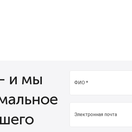
– и мы
ФИО *
мальное
ашего
Электронная почта