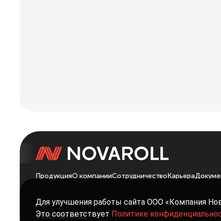
Продукция
О компании
Сотрудничество
Карьера
Докуме
Для улучшения работы сайта ООО «Компания Но
Это соответствует
Политике конфиденциально
© 2026 NOVAROLL